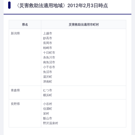
〈災害救助法適用地域〉2012年2月3日時点
県名
災害救助法適用市町村
新潟県
上越市
妙高市
長岡市
柏崎市
十日町市
糸魚川市
南魚沼市
小千谷市
魚沼市
湯沢町
津南町
青森県
むつ市
横浜町
長野県
小谷村
信濃町
栄村
飯山市
野沢温泉村