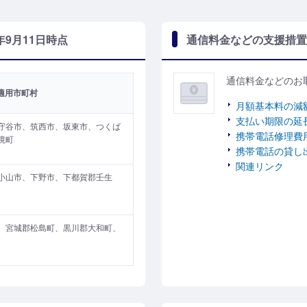
年9月11日時点
通信料金などの支援措置
通信料金などのお
適用市町村
月額基本料の減
支払い期限の延長 
守谷市、筑西市、坂東市、つくば
携帯電話修理費
境町
携帯電話の貸し
関連リンク
小山市、下野市、下都賀郡壬生
、宮城郡松島町、黒川郡大和町、