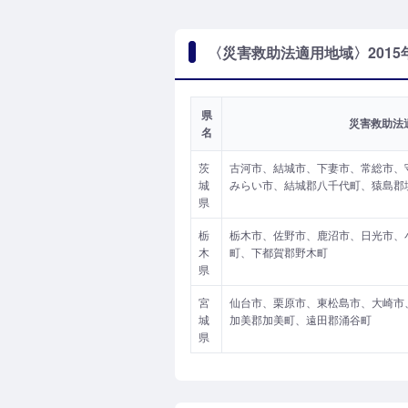
〈災害救助法適用地域〉2015
県
災害救助法
名
茨
古河市、結城市、下妻市、常総市、
城
みらい市、結城郡八千代町、猿島郡
県
栃
栃木市、佐野市、鹿沼市、日光市、
木
町、下都賀郡野木町
県
宮
仙台市、栗原市、東松島市、大崎市
城
加美郡加美町、遠田郡涌谷町
県